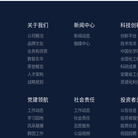
关于我们
新闻中心
科技创
公司概况
新闻动态
创新平台
品牌文化
融媒中心
技术攻关
业务和资质
中国化学
数智东华
全国化工
荣誉概览
科研成果
人才架构
安徽省工
战略规划
资源化利
党建领航
社会责任
投资者
工作动态
工作动态
公告信息
学习园地
社会责任
投资者服
风采展播
志愿服务
股票信息
群团工作
公益视频
校园招聘