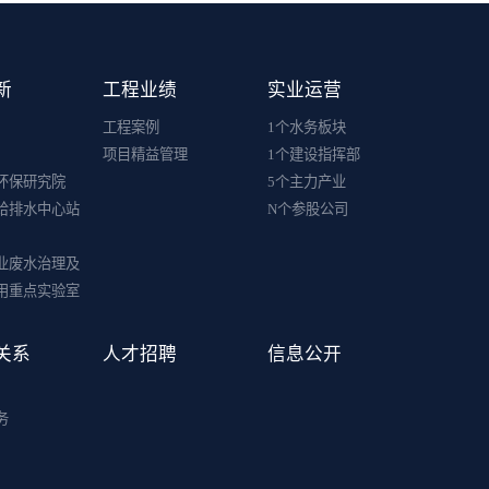
新
工程业绩
实业运营
工程案例
1个水务板块
项目精益管理
1个建设指挥部
环保研究院
5个主力产业
给排水中心站
N个参股公司
业废水治理及
用重点实验室
关系
人才招聘
信息公开
务