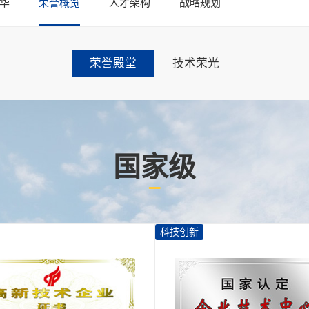
华
荣誉概览
人才架构
战略规划
荣誉殿堂
技术荣光
国家级
科技创新